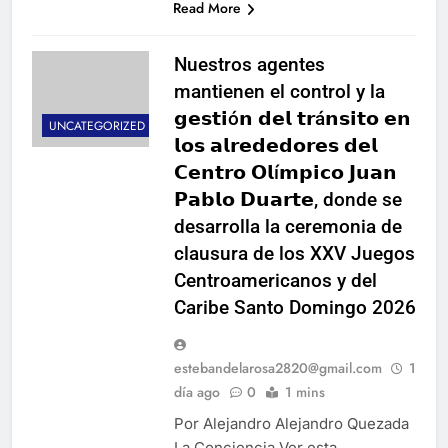
Read More
Nuestros agentes
mantienen el control y la
𝗴𝗲𝘀𝘁𝗶ó𝗻 𝗱𝗲𝗹 𝘁𝗿á𝗻𝘀𝗶𝘁𝗼 𝗲𝗻
UNCATEGORIZED
𝗹𝗼𝘀 𝗮𝗹𝗿𝗲𝗱𝗲𝗱𝗼𝗿𝗲𝘀 𝗱𝗲𝗹
𝗖𝗲𝗻𝘁𝗿𝗼 𝗢𝗹í𝗺𝗽𝗶𝗰𝗼 𝗝𝘂𝗮𝗻
𝗣𝗮𝗯𝗹𝗼 𝗗𝘂𝗮𝗿𝘁𝗲, donde se
desarrolla la ceremonia de
clausura de los XXV Juegos
Centroamericanos y del
Caribe Santo Domingo 2026
estebandelarosa2820@gmail.com
1
día ago
0
1 mins
Por Alejandro Alejandro Quezada
La Conciencia Ver esta