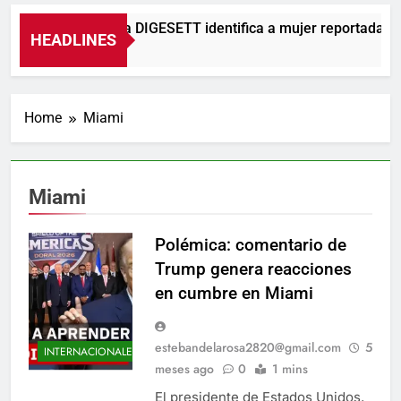
Agente de la DIGESETT identifica a mujer reportada c
HEADLINES
19 Horas Ago
Home
Miami
Miami
Polémica: comentario de
Trump genera reacciones
en cumbre en Miami
estebandelarosa2820@gmail.com
5
INTERNACIONALES
meses ago
0
1 mins
El presidente de Estados Unidos,