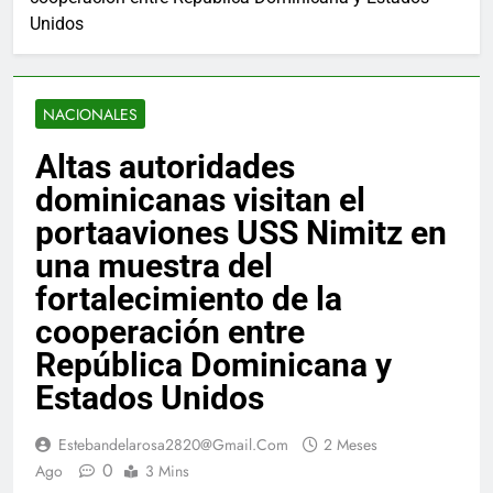
Unidos
NACIONALES
Altas autoridades
dominicanas visitan el
portaaviones USS Nimitz en
una muestra del
fortalecimiento de la
cooperación entre
República Dominicana y
Estados Unidos
Estebandelarosa2820@gmail.com
2 Meses
0
Ago
3 Mins