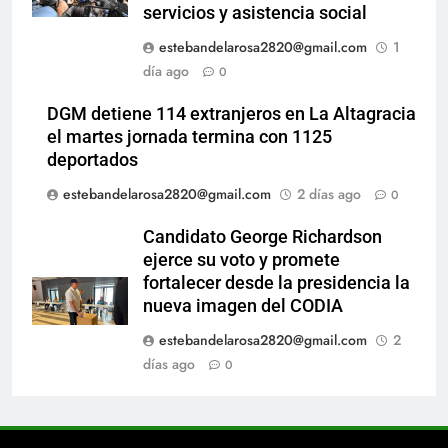
servicios y asistencia social
estebandelarosa2820@gmail.com
1
día ago
0
DGM detiene 114 extranjeros en La Altagracia
el martes jornada termina con 1125
deportados
estebandelarosa2820@gmail.com
2 días ago
0
Candidato George Richardson
ejerce su voto y promete
fortalecer desde la presidencia la
nueva imagen del CODIA
estebandelarosa2820@gmail.com
2
días ago
0