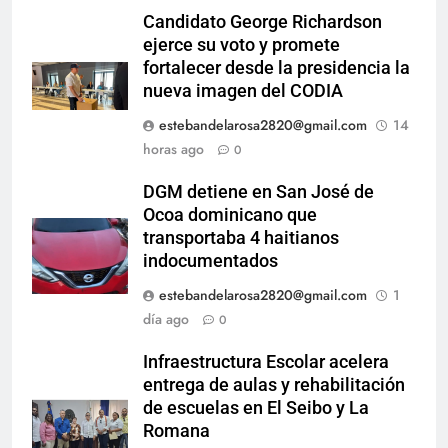
Candidato George Richardson
ejerce su voto y promete
fortalecer desde la presidencia la
nueva imagen del CODIA
estebandelarosa2820@gmail.com
14
horas ago
0
DGM detiene en San José de
Ocoa dominicano que
transportaba 4 haitianos
indocumentados
estebandelarosa2820@gmail.com
1
día ago
0
Infraestructura Escolar acelera
entrega de aulas y rehabilitación
de escuelas en El Seibo y La
Romana