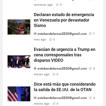
semanas ago
0
Declaran estado de emergencia
en Venezuela por devastador
Sismo
estebandelarosa2820@gmail.com
1
mes ago
0
Evacúan de urgencia a Trump en
cena corresponsales tras
disparos VIDEO
estebandelarosa2820@gmail.com
3
meses ago
0
Dice está más que considerando
la salida de EE.UU. de la OTAN
estebandelarosa2820@gmail.com
4
meses ago
0