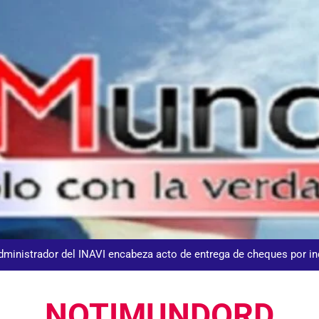
DGM detiene 114 extranjeros en La Altagracia el marte
Agente de la DIGESETT identifica a mujer reportada como desap
dministrador del INAVI encabeza acto de entrega de cheques por in
meses al frente de la inst
Equipo de David Collado apuesta
NOTIMUNDORD
DGM detiene 114 extranjeros en La Altagracia el marte