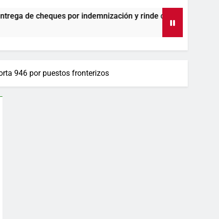
r indemnización y rinde cuentas de sus 18 meses al frente de 
orta 946 por puestos fronterizos