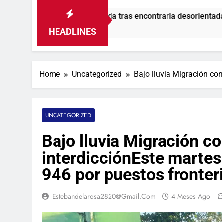
 desaparecida tras encontrarla desorientada
HEADLINES
Home
Uncategorized
Bajo lluvia Migración con
UNCATEGORIZED
Bajo lluvia Migración c
interdicciónEste martes
946 por puestos fronter
Estebandelarosa2820@gmail.com
4 Meses Ago