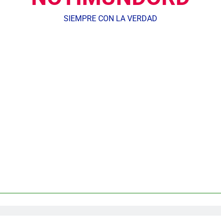
SIEMPRE CON LA VERDAD
Agente de la DIGESETT identifica a mujer reportada como desap
dministrador del INAVI encabeza acto de entrega de cheques por in
meses al frente de la inst
Equipo de David Collado apuesta
DGM detiene 114 extranjeros en La Altagracia el marte