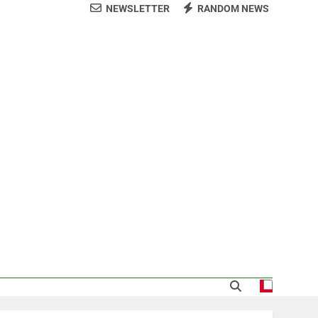
NEWSLETTER
RANDOM NEWS
arecida tras encontrarla desorientada
demnización y rinde cuentas de sus 18
itución de servicios y asistencia social
 al consenso en la convención del PRM
s jornada termina con 1125 deportados