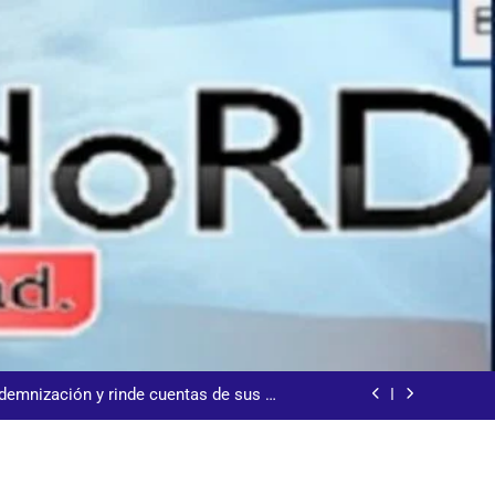
s jornada termina con 1125 deportados
arecida tras encontrarla desorientada
demnización y rinde cuentas de sus 18
itución de servicios y asistencia social
 al consenso en la convención del PRM
s jornada termina con 1125 deportados