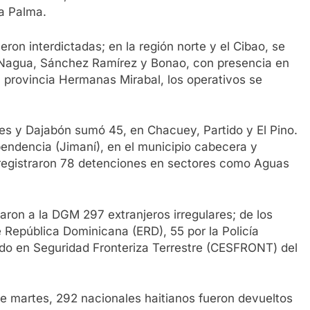
La Palma.
ron interdictadas; en la región norte y el Cibao, se
 Nagua, Sánchez Ramírez y Bonao, con presencia en
 provincia Hermanas Mirabal, los operativos se
es y Dajabón sumó 45, en Chacuey, Partido y El Pino.
ndencia (Jimaní), en el municipio cabecera y
 registraron 78 detenciones en sectores como Aguas
garon a la DGM 297 extranjeros irregulares; de los
e República Dominicana (ERD), 55 por la Policía
ado en Seguridad Fronteriza Terrestre (CESFRONT) del
te martes, 292 nacionales haitianos fueron devueltos