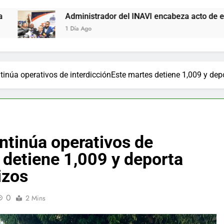
Administrador del INAVI encabeza acto de entrega de cheques po
1 Día Ago
tinúa operativos de interdicciónEste martes detiene 1,009 y dep
ontinúa operativos de
 detiene 1,009 y deporta
izos
0
2 Mins