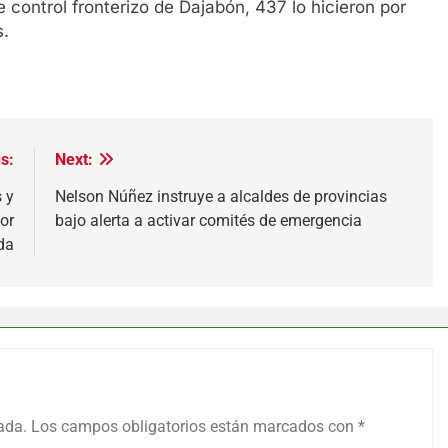
e control fronterizo de Dajabón, 437 lo hicieron por
s.
s:
Next:
 y
Nelson Núñez instruye a alcaldes de provincias
or
bajo alerta a activar comités de emergencia
da
ada.
Los campos obligatorios están marcados con
*