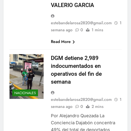
VALERIO GARCIA
estebandelarosa2820@gmail.com
1
semana ago
0
1 mins
Read More
DGM detiene 2,989
indocumentados en
operativos del fin de
semana
NACIONALES
estebandelarosa2820@gmail.com
1
semana ago
0
2 mins
Por Alejandro Quezada La
Conciencia Dajabón concentra
49% del total de deportados