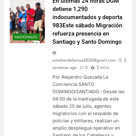
En últimas 24 horas DGM
detiene 1,290
indocumentados y deporta
983Este sábado Migración
refuerza presencia en
NACIONALES
Santiago y Santo Domingo
estebandelarosa2820@gmail.com
2
semanas ago
0
2 mins
Por Alejandro Quezada La
Conciencia SANTO
DOMINGO/SANTIAGO.- Desde las
04:00 de la madrugada de este
sábado 25 de julio, agentes
migratorios con el respaldo de
policías y militares, realizan un
amplio despliegue operativo en
Santiago de los Caballeros y