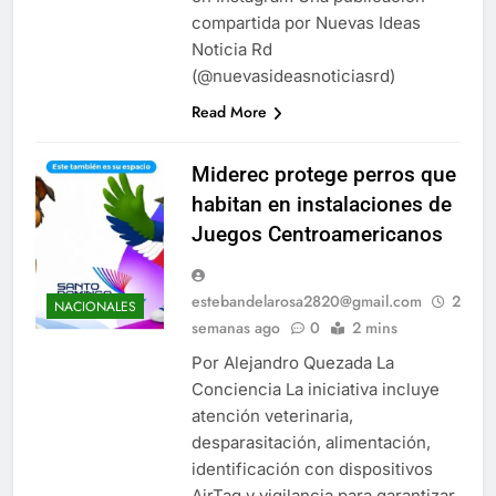
compartida por Nuevas Ideas
Noticia Rd
(@nuevasideasnoticiasrd)
Read More
Miderec protege perros que
habitan en instalaciones de
Juegos Centroamericanos
estebandelarosa2820@gmail.com
2
NACIONALES
semanas ago
0
2 mins
Por Alejandro Quezada La
Conciencia La iniciativa incluye
atención veterinaria,
desparasitación, alimentación,
identificación con dispositivos
AirTag y vigilancia para garantizar