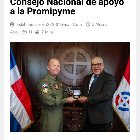
Consejo Nacional de apoyo
a la Promipyme
Estebandelarosa2820@gmail.com
5 Meses
0
Ago
2 Mins