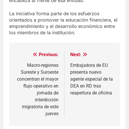
encabeza al frente de esa entidad.
La iniciativa forma parte de los esfuerzos
orientados a promover la educación financiera, el
emprendimiento y el desarrollo económico entre
los miembros de la institución.
Previous:
Next:
Navegación
de
Macro-regiones
Embajadora de EU
Sureste y Suroeste
presenta nuevo
entradas
concentran el mayor
agente especial de la
flujo operativo en
DEA en RD tras
jornada de
reapertura de oficina
interdicción
migratoria de este
jueves