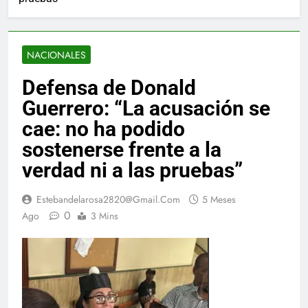
NACIONALES
Defensa de Donald
Guerrero: “La acusación se
cae: no ha podido
sostenerse frente a la
verdad ni a las pruebas”
Estebandelarosa2820@gmail.com
5 Meses
0
Ago
3 Mins