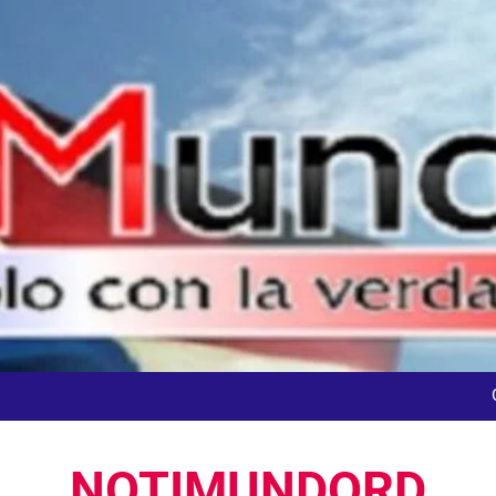
dministrador del INAVI encabeza acto de entrega de cheques por in
meses al frente de la inst
En Santo Domingo DGM detuvo el jueves el 1
Agente de la DIGESETT identifica a mujer reportada como desap
NOTIMUNDORD
dministrador del INAVI encabeza acto de entrega de cheques por in