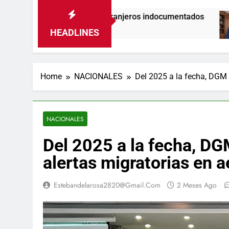
 de los extranjeros indocumentados
Gestión d
8 Horas Ago
HEADLINES
Home
NACIONALES
Del 2025 a la fecha, DGM 
NACIONALES
Del 2025 a la fecha, DG
alertas migratorias en a
Estebandelarosa2820@gmail.com
2 Meses Ago