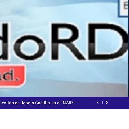
demnización y rinde cuentas de sus 18
itución de servicios y asistencia social
8% de los extranjeros indocumentados
Gestión de Joséfa Castillo en el INAIPI
arecida tras encontrarla desorientada
demnización y rinde cuentas de sus 18