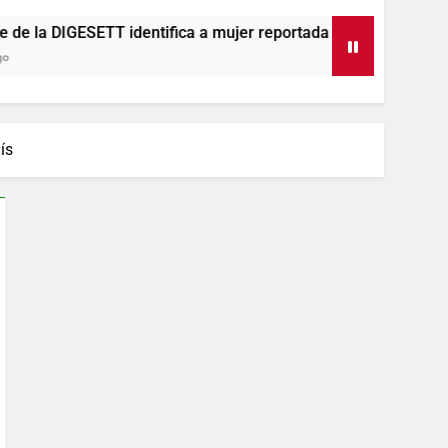
ntifica a mujer reportada como desaparecida tras encontrarl
ís