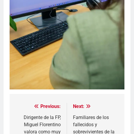
Previous:
Next:
Navegación
de
Dirigente de la FP,
Familiares de los
Miguel Florentino
fallecidos y
entradas
valora como muy
sobrevivientes de la