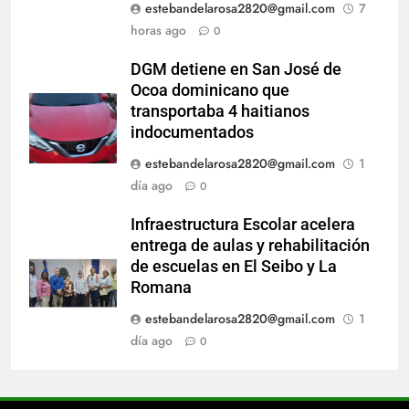
estebandelarosa2820@gmail.com
7
horas ago
0
DGM detiene en San José de
Ocoa dominicano que
transportaba 4 haitianos
indocumentados
estebandelarosa2820@gmail.com
1
día ago
0
Infraestructura Escolar acelera
entrega de aulas y rehabilitación
de escuelas en El Seibo y La
Romana
estebandelarosa2820@gmail.com
1
día ago
0