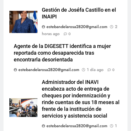
Gestión de Joséfa Castillo en el
INAIPI
estebandelarosa2820@gmail.com
2
horas ago
0
Agente de la DIGESETT identifica a mujer
reportada como desaparecida tras
encontrarla desorientada
estebandelarosa2820@gmail.com
1 día ago
0
Administrador del INAVI
encabeza acto de entrega de
cheques por indemnización y
rinde cuentas de sus 18 meses al
frente de la institución de
servicios y asistencia social
estebandelarosa2820@gmail.com
1