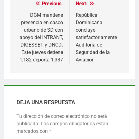
Previous:
Next:
Navegación
de
DGM mantiene
República
presencia en casco
Dominicana
entradas
urbano de SD con
concluye
apoyo del INTRANT,
satisfactoriamente
DIGESSET y DNCD:
Auditoría de
Este jueves detiene
Seguridad de la
1,182 deporta 1,387
Aviación
DEJA UNA RESPUESTA
Tu dirección de correo electrónico no será
publicada.
Los campos obligatorios están
marcados con
*