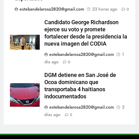
estebandelarosa2820@gmail.com
23 horas ago
0
Candidato George Richardson
ejerce su voto y promete
fortalecer desde la presidencia la
nueva imagen del CODIA
estebandelarosa2820@gmail.com
1
día ago
0
DGM detiene en San José de
Ocoa dominicano que
transportaba 4 haitianos
indocumentados
estebandelarosa2820@gmail.com
2
días ago
0