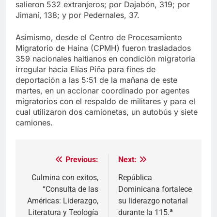
salieron 532 extranjeros; por Dajabón, 319; por
Jimaní, 138; y por Pedernales, 37.
Asimismo, desde el Centro de Procesamiento
Migratorio de Haina (CPMH) fueron trasladados
359 nacionales haitianos en condición migratoria
irregular hacia Elías Piña para fines de
deportación a las 5:51 de la mañana de este
martes, en un accionar coordinado por agentes
migratorios con el respaldo de militares y para el
cual utilizaron dos camionetas, un autobús y siete
camiones.
Previous:
Next:
Navegación
de
Culmina con exitos,
República
“Consulta de las
Dominicana fortalece
entradas
Américas: Liderazgo,
su liderazgo notarial
Literatura y Teología
durante la 115.ª