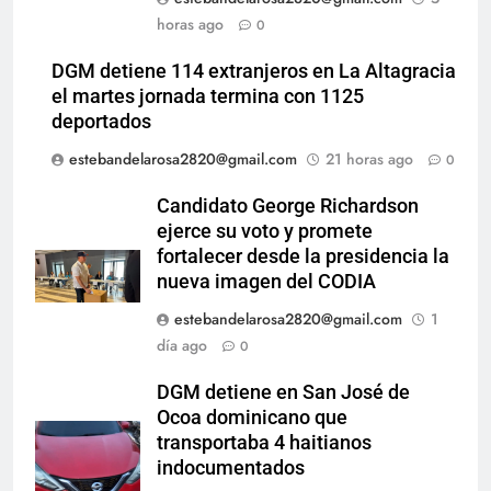
horas ago
0
DGM detiene 114 extranjeros en La Altagracia
el martes jornada termina con 1125
deportados
estebandelarosa2820@gmail.com
21 horas ago
0
Candidato George Richardson
ejerce su voto y promete
fortalecer desde la presidencia la
nueva imagen del CODIA
estebandelarosa2820@gmail.com
1
día ago
0
DGM detiene en San José de
Ocoa dominicano que
transportaba 4 haitianos
indocumentados