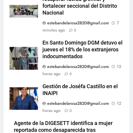
fortalecer seccional del Distrito
Nacional
estebandelarosa2820@gmail.com
7
minutos ago
0
En Santo Domingo DGM detuvo el
jueves el 18% de los extranjeros
indocumentados
estebandelarosa2820@gmail.com
12
horas ago
0
Gestión de Joséfa Castillo en el
INAIPI
estebandelarosa2820@gmail.com
12
horas ago
0
Agente de la DIGESETT identifica a mujer
reportada como desaparecida tras