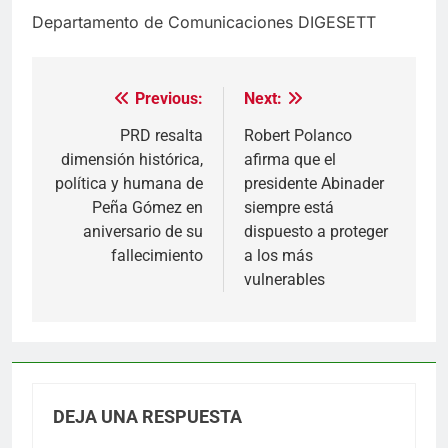
Departamento de Comunicaciones DIGESETT
Previous:
Next:
Navegación
de
PRD resalta
Robert Polanco
dimensión histórica,
afirma que el
entradas
política y humana de
presidente Abinader
Peña Gómez en
siempre está
aniversario de su
dispuesto a proteger
fallecimiento
a los más
vulnerables
DEJA UNA RESPUESTA