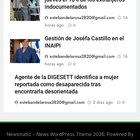
indocumentados
estebandelarosa2820@gmail.com
16
horas ago
0
Gestión de Joséfa Castillo en el
INAIPI
estebandelarosa2820@gmail.com
16
horas ago
0
Agente de la DIGESETT identifica a mujer
reportada como desaparecida tras
encontrarla desorientada
estebandelarosa2820@gmail.com
2 días ago
0
Newsmatic - News WordPress Theme 2026. Powered By