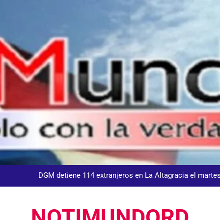
DGM detiene en San José de Ocoa dominicano que tra
Equipo de David Collado apuesta
DGM detiene 114 extranjeros en La Altagracia el marte
andidato George Richardson ejerce su voto y promete fortalecer de
DGM detiene en San José de Ocoa dominicano que tra
NOTIMUNDORD