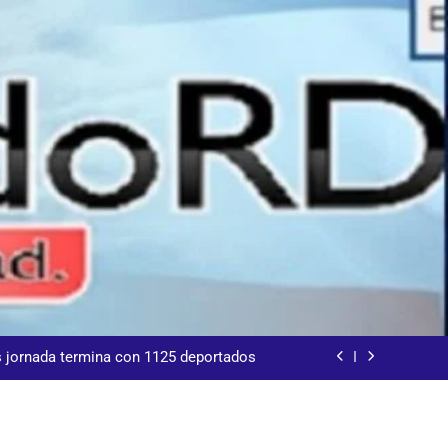
nsportaba 4 haitianos indocumentados
 al consenso en la convención del PRM
s jornada termina con 1125 deportados
sde la presidencia la nueva imagen del
CODIA
nsportaba 4 haitianos indocumentados