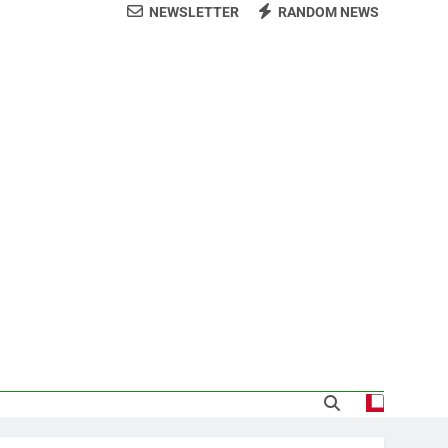
NEWSLETTER
RANDOM NEWS
 al consenso en la convención del PRM
s jornada termina con 1125 deportados
sde la presidencia la nueva imagen del
CODIA
nsportaba 4 haitianos indocumentados