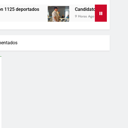
Candidato George Richardson ejerce su voto y 
9 Horas Ago
umentados