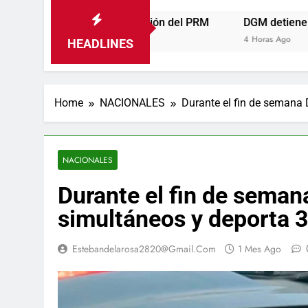
a convención del PRM
DGM detiene 114 extranjeros en L
4 Horas Ago
HEADLINES
Home
NACIONALES
Durante el fin de semana
NACIONALES
Durante el fin de sema
simultáneos y deporta
Estebandelarosa2820@gmail.com
1 Mes Ago