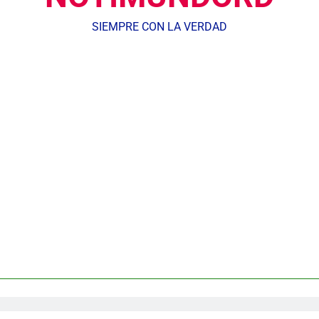
Equipo de David Collado apuesta
SIEMPRE CON LA VERDAD
DGM detiene 114 extranjeros en La Altagracia el marte
andidato George Richardson ejerce su voto y promete fortalecer de
DGM detiene en San José de Ocoa dominicano que tra