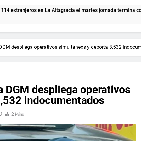
a Altagracia el martes jornada termina con 1125 deportados
 DGM despliega operativos simultáneos y deporta 3,532 indoc
na DGM despliega operativos
 3,532 indocumentados
0
2 Mins