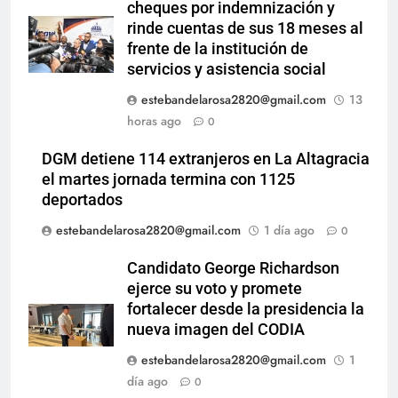
cheques por indemnización y
rinde cuentas de sus 18 meses al
frente de la institución de
servicios y asistencia social
estebandelarosa2820@gmail.com
13
horas ago
0
DGM detiene 114 extranjeros en La Altagracia
el martes jornada termina con 1125
deportados
estebandelarosa2820@gmail.com
1 día ago
0
Candidato George Richardson
ejerce su voto y promete
fortalecer desde la presidencia la
nueva imagen del CODIA
estebandelarosa2820@gmail.com
1
día ago
0