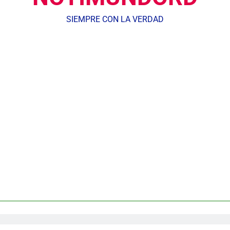
SIEMPRE CON LA VERDAD
Agente de la DIGESETT identifica a mujer reportada como desap
dministrador del INAVI encabeza acto de entrega de cheques por in
meses al frente de la inst
Equipo de David Collado apuesta
DGM detiene 114 extranjeros en La Altagracia el marte