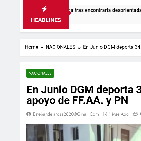
esaparecida tras encontrarla desorientada
Ad
20
HEADLINES
Home
NACIONALES
En Junio DGM deporta 34
NACIONALES
En Junio DGM deporta 
apoyo de FF.AA. y PN
Estebandelarosa2820@gmail.com
1 Mes Ago