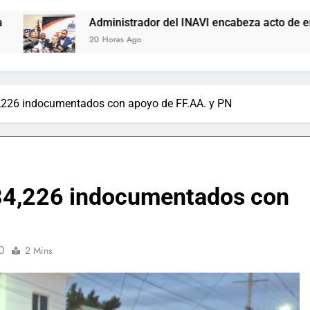
ministrador del INAVI encabeza acto de entrega de cheques por
 Horas Ago
,226 indocumentados con apoyo de FF.AA. y PN
34,226 indocumentados con
0
2 Mins