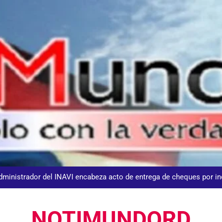
DGM detiene 114 extranjeros en La Altagracia el marte
Agente de la DIGESETT identifica a mujer reportada como desap
dministrador del INAVI encabeza acto de entrega de cheques por in
meses al frente de la inst
Equipo de David Collado apuesta
NOTIMUNDORD
DGM detiene 114 extranjeros en La Altagracia el marte