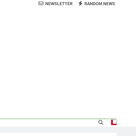
NEWSLETTER
RANDOM NEWS
arecida tras encontrarla desorientada
demnización y rinde cuentas de sus 18
itución de servicios y asistencia social
 al consenso en la convención del PRM
s jornada termina con 1125 deportados