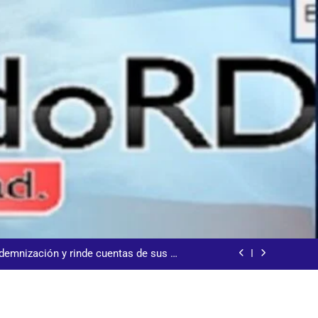
s jornada termina con 1125 deportados
arecida tras encontrarla desorientada
demnización y rinde cuentas de sus 18
itución de servicios y asistencia social
 al consenso en la convención del PRM
s jornada termina con 1125 deportados