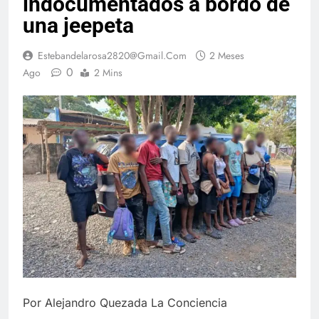
indocumentados a bordo de
una jeepeta
Estebandelarosa2820@gmail.com
2 Meses
0
Ago
2 Mins
Por Alejandro Quezada La Conciencia