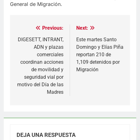
General de Migración.
Previous:
Next:
Navegación
de
DIGESETT, INTRANT,
Este martes Santo
ADN y plazas
Domingo y Elías Piña
entradas
comerciales
reportan 210 de
coordinan acciones
1,109 detenidos por
de movilidad y
Migración
seguridad vial por
motivo del Día de las
Madres
DEJA UNA RESPUESTA