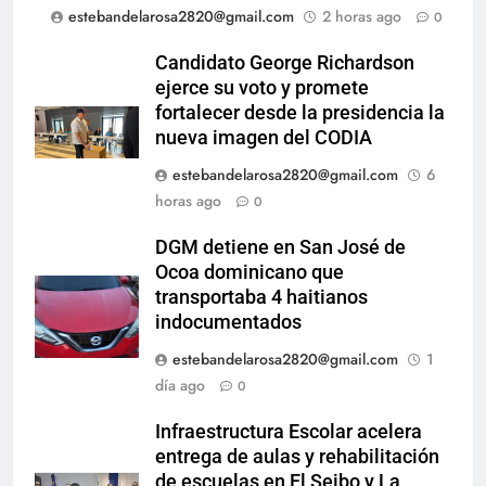
estebandelarosa2820@gmail.com
2 horas ago
0
Candidato George Richardson
ejerce su voto y promete
fortalecer desde la presidencia la
nueva imagen del CODIA
estebandelarosa2820@gmail.com
6
horas ago
0
DGM detiene en San José de
Ocoa dominicano que
transportaba 4 haitianos
indocumentados
estebandelarosa2820@gmail.com
1
día ago
0
Infraestructura Escolar acelera
entrega de aulas y rehabilitación
de escuelas en El Seibo y La