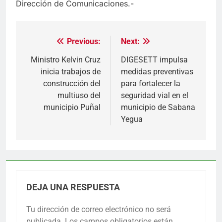
Dirección de Comunicaciones.-
Previous:
Next:
Navegación
de
Ministro Kelvin Cruz
DIGESETT impulsa
inicia trabajos de
medidas preventivas
entradas
construcción del
para fortalecer la
multiuso del
seguridad vial en el
municipio Puñal
municipio de Sabana
Yegua
DEJA UNA RESPUESTA
Tu dirección de correo electrónico no será
publicada.
Los campos obligatorios están