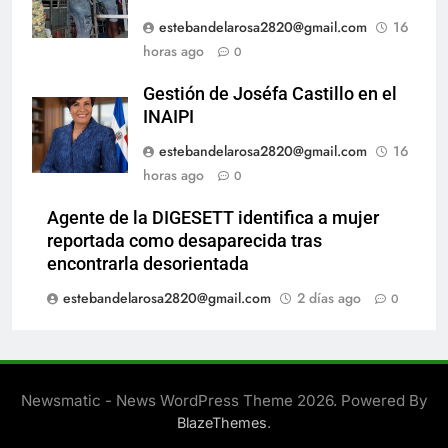
estebandelarosa2820@gmail.com
16
horas ago
0
Gestión de Joséfa Castillo en el
INAIPI
estebandelarosa2820@gmail.com
16
horas ago
0
Agente de la DIGESETT identifica a mujer
reportada como desaparecida tras
encontrarla desorientada
estebandelarosa2820@gmail.com
2 días ago
0
Newsmatic - News WordPress Theme 2026. Powered By
.
BlazeThemes