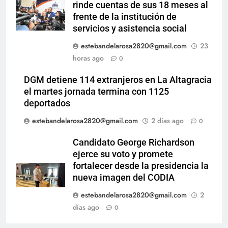
rinde cuentas de sus 18 meses al
frente de la institución de
servicios y asistencia social
estebandelarosa2820@gmail.com
23
horas ago
0
DGM detiene 114 extranjeros en La Altagracia
el martes jornada termina con 1125
deportados
estebandelarosa2820@gmail.com
2 días ago
0
Candidato George Richardson
ejerce su voto y promete
fortalecer desde la presidencia la
nueva imagen del CODIA
estebandelarosa2820@gmail.com
2
días ago
0