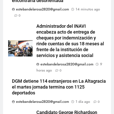
encontrarla desorientada
estebandelarosa2820@gmail.com
14 minutos ago
0
Administrador del INAVI
encabeza acto de entrega de
cheques por indemnización y
rinde cuentas de sus 18 meses al
frente de la institución de
servicios y asistencia social
estebandelarosa2820@gmail.com
9
horas ago
0
DGM detiene 114 extranjeros en La Altagracia
el martes jornada termina con 1125
deportados
estebandelarosa2820@gmail.com
1 día ago
0
Candidato George Richardson