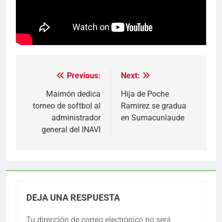
Previous:
Next:
Navegación
de
Maimón dedica
Hija de Poche
torneo de softbol al
Ramirez se gradua
entradas
administrador
en Sumacunlaude
general del INAVI
DEJA UNA RESPUESTA
Tu dirección de correo electrónico no será