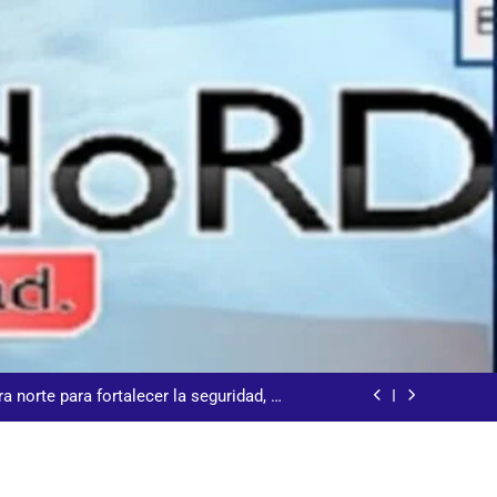
talecer seccional del Distrito Nacional
 𝗹𝗼𝘀 𝗮𝗹𝗿𝗲𝗱𝗲𝗱𝗼𝗿𝗲𝘀 𝗱𝗲𝗹 𝗖𝗲𝗻𝘁𝗿𝗼
 la ceremonia de clausura de los XXV Juegos
anos y del Caribe Santo Domingo 2026
a norte para fortalecer la seguridad, el
desarrollo y el comercio organizado
 la comunidad y la abogacía Pro Bono
talecer seccional del Distrito Nacional