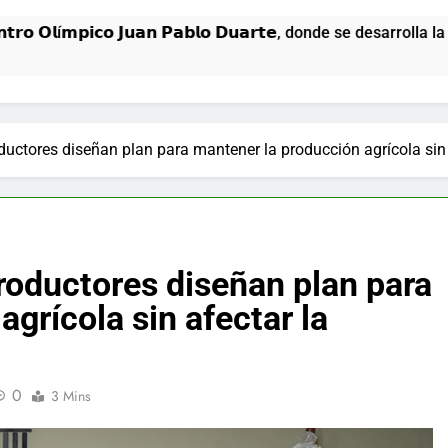
𝗢𝗹í𝗺𝗽𝗶𝗰𝗼 𝗝𝘂𝗮𝗻 𝗣𝗮𝗯𝗹𝗼 𝗗𝘂𝗮𝗿𝘁𝗲, donde se desarrolla l
ductores diseñan plan para mantener la producción agrícola sin 
roductores diseñan plan para
grícola sin afectar la
0
3 Mins