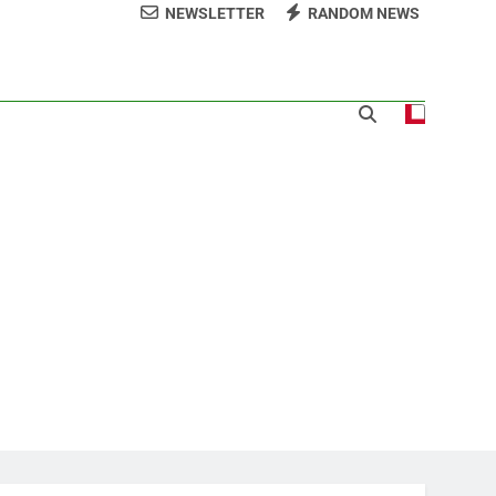
NEWSLETTER
RANDOM NEWS
 𝗹𝗼𝘀 𝗮𝗹𝗿𝗲𝗱𝗲𝗱𝗼𝗿𝗲𝘀 𝗱𝗲𝗹 𝗖𝗲𝗻𝘁𝗿𝗼
 la ceremonia de clausura de los XXV Juegos
anos y del Caribe Santo Domingo 2026
a norte para fortalecer la seguridad, el
desarrollo y el comercio organizado
 la comunidad y la abogacía Pro Bono
talecer seccional del Distrito Nacional