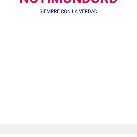
SIEMPRE CON LA VERDAD
Nuestros agentes mantienen el control y la 𝗴𝗲𝘀𝘁𝗶ó𝗻 𝗱𝗲𝗹 𝘁𝗿á𝗻𝘀𝗶𝘁𝗼 𝗲𝗻
𝗢𝗹í𝗺𝗽𝗶𝗰𝗼 𝗝𝘂𝗮𝗻 𝗣𝗮𝗯𝗹𝗼 𝗗𝘂𝗮𝗿𝘁𝗲, donde se desarrolla
Centroameric
Gobierno inicia construcción de obras estratégicas en la fronter
Guanin reconoce a Lora & Asociados por su compromiso con
UNTC inicia ofensiva para recuperar fuerza gremial y for