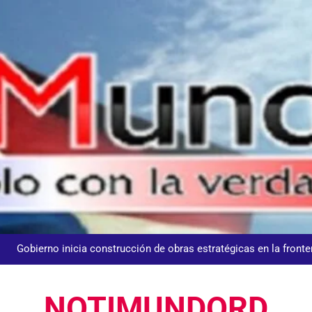
UNTC inicia ofensiva para recuperar fuerza gremial y for
Nuestros agentes mantienen el control y la 𝗴𝗲𝘀𝘁𝗶ó𝗻 𝗱𝗲𝗹 𝘁𝗿á𝗻𝘀𝗶𝘁𝗼 𝗲𝗻
𝗢𝗹í𝗺𝗽𝗶𝗰𝗼 𝗝𝘂𝗮𝗻 𝗣𝗮𝗯𝗹𝗼 𝗗𝘂𝗮𝗿𝘁𝗲, donde se desarrolla
Centroameric
Gobierno inicia construcción de obras estratégicas en la fronter
Guanin reconoce a Lora & Asociados por su compromiso con
NOTIMUNDORD
UNTC inicia ofensiva para recuperar fuerza gremial y for