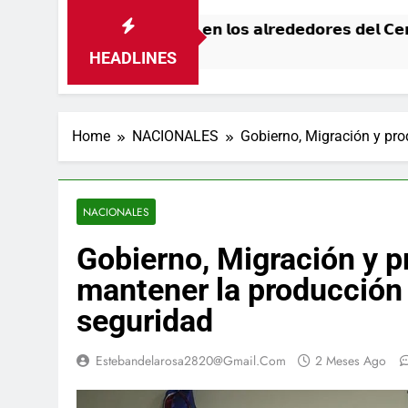
 𝘁𝗿á𝗻𝘀𝗶𝘁𝗼 𝗲𝗻 𝗹𝗼𝘀 𝗮𝗹𝗿𝗲𝗱𝗲𝗱𝗼𝗿𝗲𝘀 𝗱𝗲𝗹 𝗖𝗲𝗻𝘁𝗿𝗼 
HEADLINES
Home
NACIONALES
Gobierno, Migración y pro
NACIONALES
Gobierno, Migración y p
mantener la producción a
seguridad
Estebandelarosa2820@gmail.com
2 Meses Ago