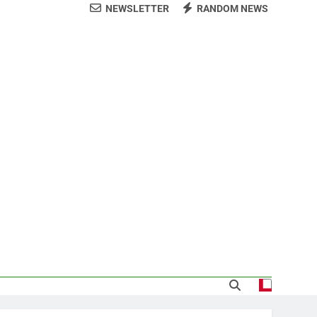
NEWSLETTER
RANDOM NEWS
arecida tras encontrarla desorientada
demnización y rinde cuentas de sus 18
itución de servicios y asistencia social
 al consenso en la convención del PRM
s jornada termina con 1125 deportados