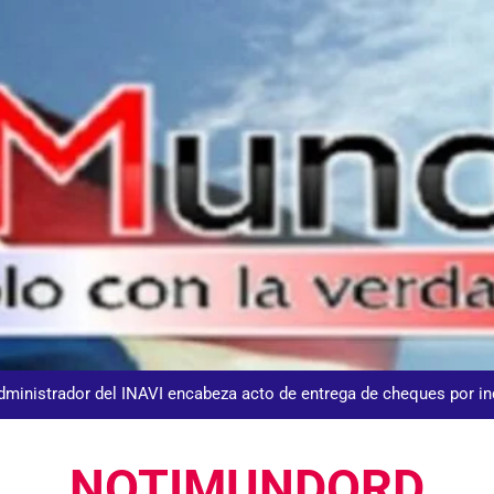
DGM detiene 114 extranjeros en La Altagracia el marte
Agente de la DIGESETT identifica a mujer reportada como desap
dministrador del INAVI encabeza acto de entrega de cheques por in
meses al frente de la inst
Equipo de David Collado apuesta
NOTIMUNDORD
DGM detiene 114 extranjeros en La Altagracia el marte