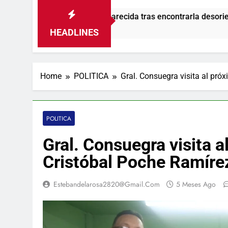
ada como desaparecida tras encontrarla desorientada
HEADLINES
Home
POLITICA
Gral. Consuegra visita al pró
POLITICA
Gral. Consuegra visita 
Cristóbal Poche Ramíre
Estebandelarosa2820@gmail.com
5 Meses Ago