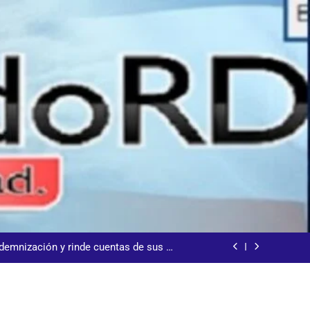
s jornada termina con 1125 deportados
arecida tras encontrarla desorientada
demnización y rinde cuentas de sus 18
itución de servicios y asistencia social
 al consenso en la convención del PRM
s jornada termina con 1125 deportados