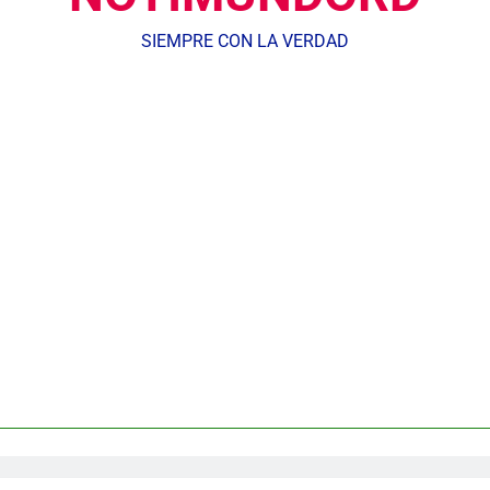
SIEMPRE CON LA VERDAD
Agente de la DIGESETT identifica a mujer reportada como desap
dministrador del INAVI encabeza acto de entrega de cheques por in
meses al frente de la inst
Equipo de David Collado apuesta
DGM detiene 114 extranjeros en La Altagracia el marte