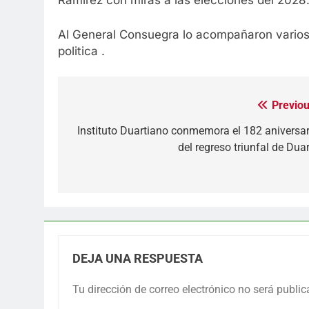
Ramirez con miras a las elecciones del 2028
Al General Consuegra lo acompañaron varios 
politica .
Previou
Navegación
de
Instituto Duartiano conmemora el 182 aniversar
del regreso triunfal de Dua
entradas
DEJA UNA RESPUESTA
Tu dirección de correo electrónico no será public