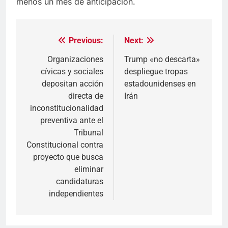
menos un mes de anticipación.
Previous:
Next:
Navegación
de
Organizaciones
Trump «no descarta»
cívicas y sociales
despliegue tropas
entradas
depositan acción
estadounidenses en
directa de
Irán
inconstitucionalidad
preventiva ante el
Tribunal
Constitucional contra
proyecto que busca
eliminar
candidaturas
independientes