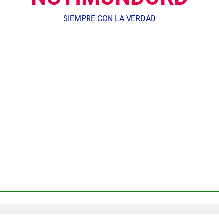
SIEMPRE CON LA VERDAD
Agente de la DIGESETT identifica a mujer reportada como desap
dministrador del INAVI encabeza acto de entrega de cheques por in
meses al frente de la inst
Equipo de David Collado apuesta
DGM detiene 114 extranjeros en La Altagracia el marte