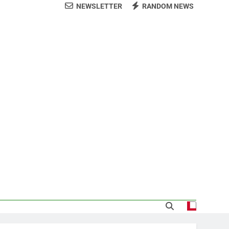
NEWSLETTER
RANDOM NEWS
arecida tras encontrarla desorientada
demnización y rinde cuentas de sus 18
itución de servicios y asistencia social
 al consenso en la convención del PRM
s jornada termina con 1125 deportados