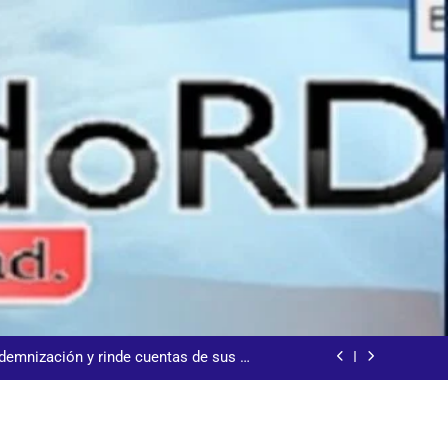
s jornada termina con 1125 deportados
arecida tras encontrarla desorientada
demnización y rinde cuentas de sus 18
itución de servicios y asistencia social
 al consenso en la convención del PRM
s jornada termina con 1125 deportados