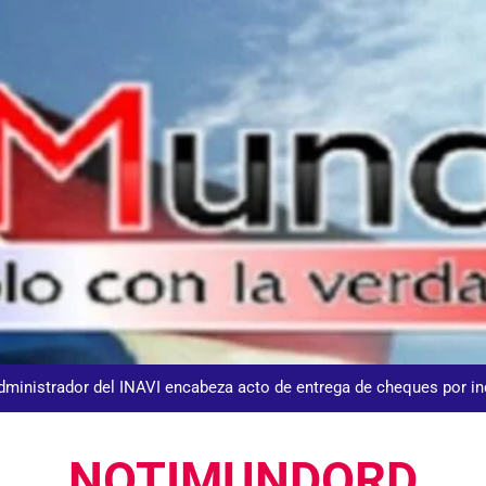
DGM detiene 114 extranjeros en La Altagracia el marte
Agente de la DIGESETT identifica a mujer reportada como desap
dministrador del INAVI encabeza acto de entrega de cheques por in
meses al frente de la inst
Equipo de David Collado apuesta
NOTIMUNDORD
DGM detiene 114 extranjeros en La Altagracia el marte