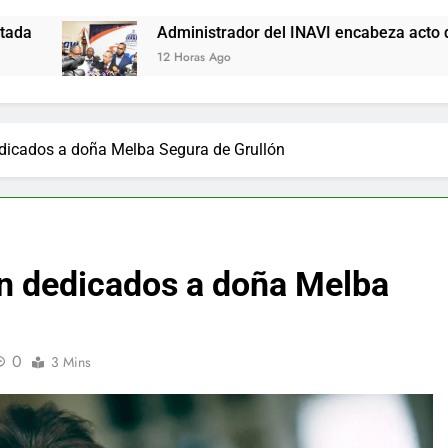
dministrador del INAVI encabeza acto de entrega de cheques po
2 Horas Ago
edicados a doña Melba Segura de Grullón
án dedicados a doña Melba
0
3 Mins