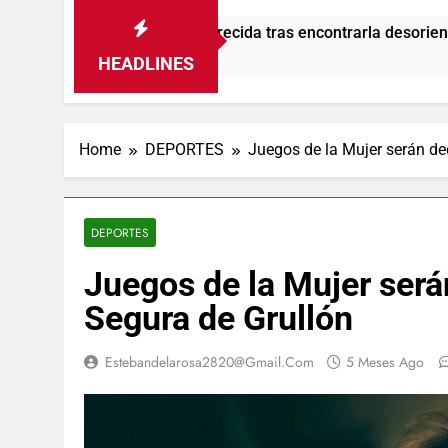
desaparecida tras encontrarla desorientada
A
1
HEADLINES
Home
DEPORTES
Juegos de la Mujer serán d
DEPORTES
Juegos de la Mujer ser
Segura de Grullón
Estebandelarosa2820@gmail.com
5 Meses Ago