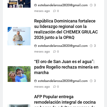
estebandelarosa2820@gmail.com
3
meses ago
0
República Dominicana fortalece
su liderazgo regional con la
realización del CHEMEX GRULAC
2026 junto a la OPAQ
estebandelarosa2820@gmail.com
3
meses ago
0
“El oro de San Juan es el agua”:
padre Rogelio rechaza minería en
marcha
estebandelarosa2820@gmail.com
3
meses ago
0
AFP Popular entrega
remodelación integral de cocina