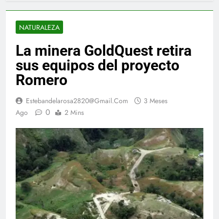
NATURALEZA
La minera GoldQuest retira
sus equipos del proyecto
Romero
Estebandelarosa2820@gmail.com
3 Meses
0
Ago
2 Mins