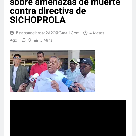
sobre amenazas de muerte
contra directiva de
SICHOPROLA
Estebandelarosa2820@gmail.com
4 Meses
0
Ago
3 Mins