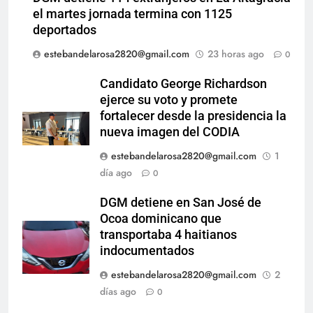
el martes jornada termina con 1125
deportados
estebandelarosa2820@gmail.com
23 horas ago
0
Candidato George Richardson
ejerce su voto y promete
fortalecer desde la presidencia la
nueva imagen del CODIA
estebandelarosa2820@gmail.com
1
día ago
0
DGM detiene en San José de
Ocoa dominicano que
transportaba 4 haitianos
indocumentados
estebandelarosa2820@gmail.com
2
días ago
0