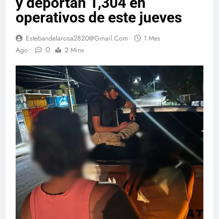
y deportan 1,304 en
operativos de este jueves
Estebandelarosa2820@gmail.com
1 Mes
0
Ago
2 Mins