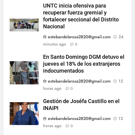
UNTC inicia ofensiva para
recuperar fuerza gremial y
fortalecer seccional del Distrito
Nacional
estebandelarosa2820@gmail.com
24
minutos ago
0
En Santo Domingo DGM detuvo el
jueves el 18% de los extranjeros
indocumentados
estebandelarosa2820@gmail.com
12
horas ago
0
Gestión de Joséfa Castillo en el
INAIPI
estebandelarosa2820@gmail.com
12
horas ago
0