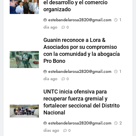
el desarrollo y el comercio
organizado
estebandelarosa2820@gmail.com
1
día ago
0
Guanin reconoce a Lora &
Asociados por su compromiso
con la comunidad y la abogacía
Pro Bono
estebandelarosa2820@gmail.com
1
día ago
0
UNTC inicia ofensiva para
recuperar fuerza gremial y
fortalecer seccional del Distrito
Nacional
estebandelarosa2820@gmail.com
2
días ago
0