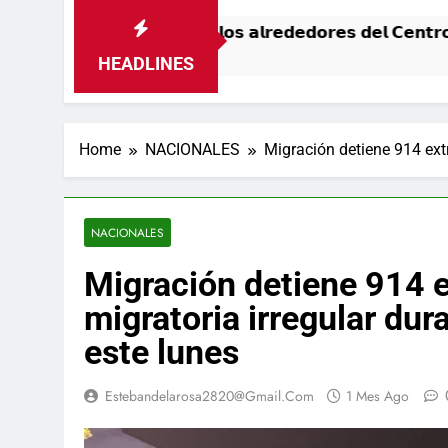
á𝗻𝘀𝗶𝘁𝗼 𝗲𝗻 𝗹𝗼𝘀 𝗮𝗹𝗿𝗲𝗱𝗲𝗱𝗼𝗿𝗲𝘀 𝗱𝗲𝗹 𝗖𝗲𝗻𝘁𝗿𝗼 𝗢𝗹í
HEADLINES
Home
NACIONALES
Migración detiene 914 extr
NACIONALES
Migración detiene 914 e
migratoria irregular dur
este lunes
Estebandelarosa2820@gmail.com
1 Mes Ago