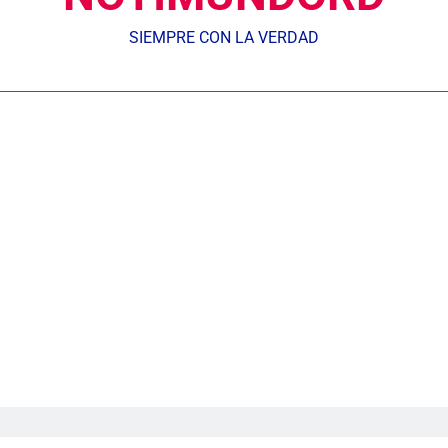
SIEMPRE CON LA VERDAD
Nuestros agentes mantienen el control y la 𝗴𝗲𝘀𝘁𝗶ó𝗻 𝗱𝗲𝗹 𝘁𝗿á𝗻𝘀𝗶𝘁𝗼 𝗲𝗻
𝗢𝗹í𝗺𝗽𝗶𝗰𝗼 𝗝𝘂𝗮𝗻 𝗣𝗮𝗯𝗹𝗼 𝗗𝘂𝗮𝗿𝘁𝗲, donde se desarrolla
Centroameric
Gobierno inicia construcción de obras estratégicas en la fronter
Guanin reconoce a Lora & Asociados por su compromiso con
UNTC inicia ofensiva para recuperar fuerza gremial y for