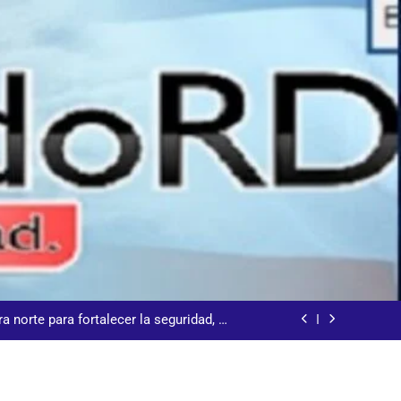
talecer seccional del Distrito Nacional
 𝗹𝗼𝘀 𝗮𝗹𝗿𝗲𝗱𝗲𝗱𝗼𝗿𝗲𝘀 𝗱𝗲𝗹 𝗖𝗲𝗻𝘁𝗿𝗼
 la ceremonia de clausura de los XXV Juegos
anos y del Caribe Santo Domingo 2026
a norte para fortalecer la seguridad, el
desarrollo y el comercio organizado
 la comunidad y la abogacía Pro Bono
talecer seccional del Distrito Nacional