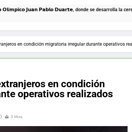
𝗺𝗽𝗶𝗰𝗼 𝗝𝘂𝗮𝗻 𝗣𝗮𝗯𝗹𝗼 𝗗𝘂𝗮𝗿𝘁𝗲, donde se desarrolla la cere
anjeros en condición migratoria irregular durante operativos re
xtranjeros en condición
ante operativos realizados
0
3 Mins