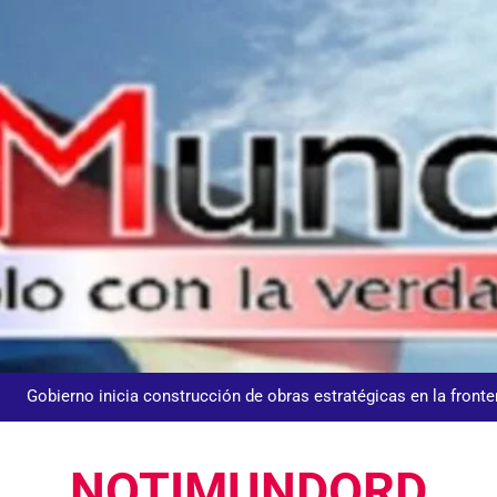
UNTC inicia ofensiva para recuperar fuerza gremial y for
Nuestros agentes mantienen el control y la 𝗴𝗲𝘀𝘁𝗶ó𝗻 𝗱𝗲𝗹 𝘁𝗿á𝗻𝘀𝗶𝘁𝗼 𝗲𝗻
𝗢𝗹í𝗺𝗽𝗶𝗰𝗼 𝗝𝘂𝗮𝗻 𝗣𝗮𝗯𝗹𝗼 𝗗𝘂𝗮𝗿𝘁𝗲, donde se desarrolla
Centroameric
Gobierno inicia construcción de obras estratégicas en la fronter
Guanin reconoce a Lora & Asociados por su compromiso con
NOTIMUNDORD
UNTC inicia ofensiva para recuperar fuerza gremial y for