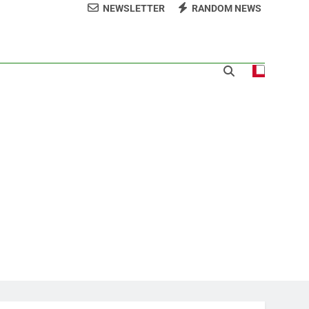
NEWSLETTER
RANDOM NEWS
 𝗹𝗼𝘀 𝗮𝗹𝗿𝗲𝗱𝗲𝗱𝗼𝗿𝗲𝘀 𝗱𝗲𝗹 𝗖𝗲𝗻𝘁𝗿𝗼
 la ceremonia de clausura de los XXV Juegos
anos y del Caribe Santo Domingo 2026
a norte para fortalecer la seguridad, el
desarrollo y el comercio organizado
 la comunidad y la abogacía Pro Bono
talecer seccional del Distrito Nacional