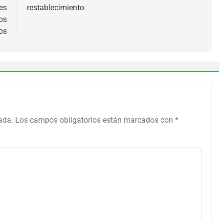
es
restablecimiento
os
os
ada.
Los campos obligatorios están marcados con
*