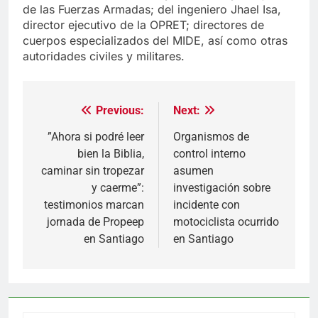
de las Fuerzas Armadas; del ingeniero Jhael Isa,
director ejecutivo de la OPRET; directores de
cuerpos especializados del MIDE, así como otras
autoridades civiles y militares.
Previous:
Next:
Navegación
de
”Ahora si podré leer
Organismos de
bien la Biblia,
control interno
entradas
caminar sin tropezar
asumen
y caerme”:
investigación sobre
testimonios marcan
incidente con
jornada de Propeep
motociclista ocurrido
en Santiago
en Santiago