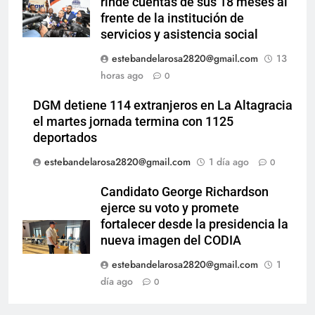
rinde cuentas de sus 18 meses al
frente de la institución de
servicios y asistencia social
estebandelarosa2820@gmail.com
13
horas ago
0
DGM detiene 114 extranjeros en La Altagracia
el martes jornada termina con 1125
deportados
estebandelarosa2820@gmail.com
1 día ago
0
Candidato George Richardson
ejerce su voto y promete
fortalecer desde la presidencia la
nueva imagen del CODIA
estebandelarosa2820@gmail.com
1
día ago
0