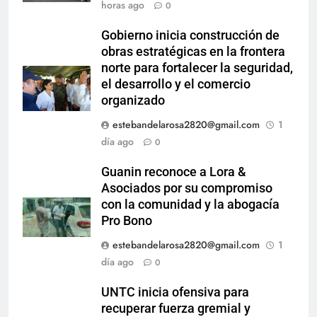
horas ago
0
Gobierno inicia construcción de
obras estratégicas en la frontera
norte para fortalecer la seguridad,
el desarrollo y el comercio
organizado
estebandelarosa2820@gmail.com
1
día ago
0
Guanin reconoce a Lora &
Asociados por su compromiso
con la comunidad y la abogacía
Pro Bono
estebandelarosa2820@gmail.com
1
día ago
0
UNTC inicia ofensiva para
recuperar fuerza gremial y