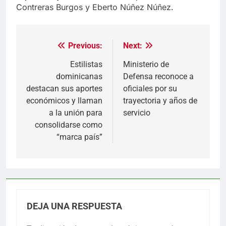
Contreras Burgos y Eberto Núñez Núñez.
Previous:
Next:
Navegación
de
Estilistas
Ministerio de
dominicanas
Defensa reconoce a
entradas
destacan sus aportes
oficiales por su
económicos y llaman
trayectoria y años de
a la unión para
servicio
consolidarse como
“marca país”
DEJA UNA RESPUESTA