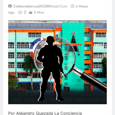
Estebandelarosa2820@gmail.com
6 Meses
0
Ago
2 Mins
Por Alejandro Quezada La Conciencia