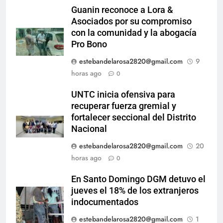
Guanin reconoce a Lora &
Asociados por su compromiso
con la comunidad y la abogacía
Pro Bono
estebandelarosa2820@gmail.com
9
horas ago
0
UNTC inicia ofensiva para
recuperar fuerza gremial y
fortalecer seccional del Distrito
Nacional
estebandelarosa2820@gmail.com
20
horas ago
0
En Santo Domingo DGM detuvo el
jueves el 18% de los extranjeros
indocumentados
estebandelarosa2820@gmail.com
1