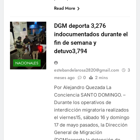
Read More
DGM deporta 3,276
indocumentados durante el
fin de semana y
detuvo3,794
NACIONALES
estebandelarosa2820@gmail.com
3
meses ago
0
2 mins
Por Alejandro Quezada La
Conciencia SANTO DOMINGO. –
Durante los operativos de
interdicción migratoria realizados
el viernes15, sábado 16 y domingo
17 de mayo pasados, la Dirección
General de Migración
(DGM)reporta la detención de