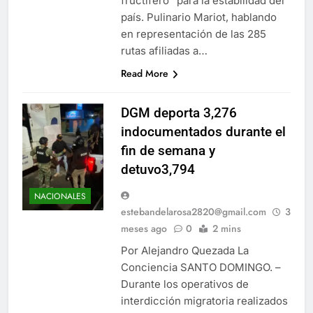
fructífero" para la estabilidad del
país. Pulinario Mariot, hablando
en representación de las 285
rutas afiliadas a…
Read More
DGM deporta 3,276
indocumentados durante el
fin de semana y
detuvo3,794
NACIONALES
estebandelarosa2820@gmail.com
3
meses ago
0
2 mins
Por Alejandro Quezada La
Conciencia SANTO DOMINGO. –
Durante los operativos de
interdicción migratoria realizados