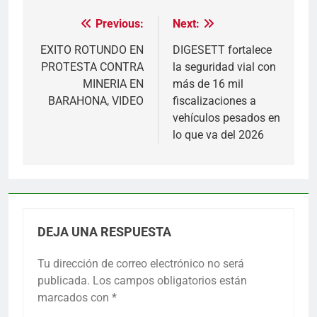
Previous:
Next:
Navegación
de
EXITO ROTUNDO EN
DIGESETT fortalece
PROTESTA CONTRA
la seguridad vial con
entradas
MINERIA EN
más de 16 mil
BARAHONA, VIDEO
fiscalizaciones a
vehículos pesados en
lo que va del 2026
DEJA UNA RESPUESTA
Tu dirección de correo electrónico no será
publicada.
Los campos obligatorios están
marcados con
*