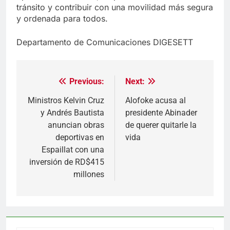
tránsito y contribuir con una movilidad más segura
y ordenada para todos.
Departamento de Comunicaciones DIGESETT
Previous:
Next:
Navegación
de
Ministros Kelvin Cruz
Alofoke acusa al
y Andrés Bautista
presidente Abinader
entradas
anuncian obras
de querer quitarle la
deportivas en
vida
Espaillat con una
inversión de RD$415
millones