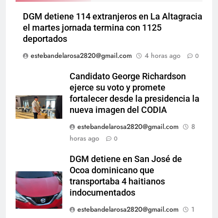
DGM detiene 114 extranjeros en La Altagracia
el martes jornada termina con 1125
deportados
estebandelarosa2820@gmail.com
4 horas ago
0
Candidato George Richardson
ejerce su voto y promete
fortalecer desde la presidencia la
nueva imagen del CODIA
estebandelarosa2820@gmail.com
8
horas ago
0
DGM detiene en San José de
Ocoa dominicano que
transportaba 4 haitianos
indocumentados
estebandelarosa2820@gmail.com
1