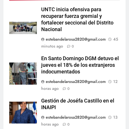
UNTC inicia ofensiva para
recuperar fuerza gremial y
fortalecer seccional del Distrito
Nacional
estebandelarosa2820@gmail.com
45
minutos ago
0
En Santo Domingo DGM detuvo el
jueves el 18% de los extranjeros
indocumentados
estebandelarosa2820@gmail.com
12
horas ago
0
Gestión de Joséfa Castillo en el
INAIPI
estebandelarosa2820@gmail.com
13
horas ago
0