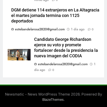
0
DGM detiene 114 extranjeros en La Altagracia
el martes jornada termina con 1125
deportados
estebandelarosa2820@gmail.com
1 día ago
0
Candidato George Richardson
ejerce su voto y promete
fortalecer desde la presidencia la
nueva imagen del CODIA
estebandelarosa2820@gmail.com
1
día ago
0
Newsmatic - News WordPress Theme 2026. Powered By
.
BlazeThemes