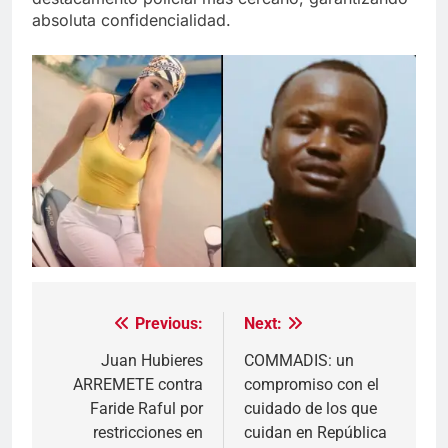
absoluta confidencialidad.
Previous:
Next:
Navegación
de
Juan Hubieres
COMMADIS: un
ARREMETE contra
compromiso con el
entradas
Faride Raful por
cuidado de los que
restricciones en
cuidan en República