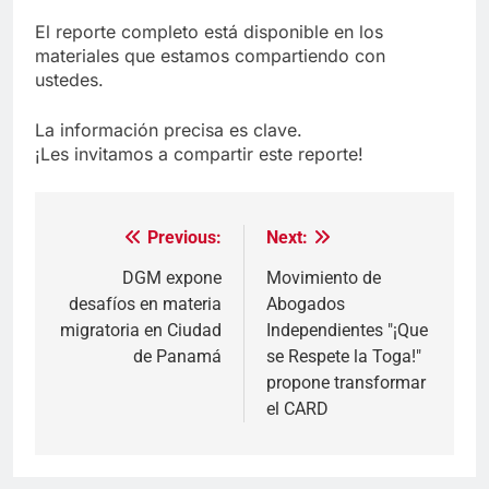
El reporte completo está disponible en los
materiales que estamos compartiendo con
ustedes.
La información precisa es clave.
¡Les invitamos a compartir este reporte!
Previous:
Next:
Navegación
de
DGM expone
Movimiento de
desafíos en materia
Abogados
entradas
migratoria en Ciudad
Independientes "¡Que
de Panamá
se Respete la Toga!"
propone transformar
el CARD