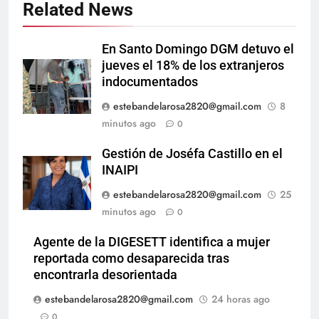
Related News
En Santo Domingo DGM detuvo el
jueves el 18% de los extranjeros
indocumentados
estebandelarosa2820@gmail.com
8
minutos ago
0
Gestión de Joséfa Castillo en el
INAIPI
estebandelarosa2820@gmail.com
25
minutos ago
0
Agente de la DIGESETT identifica a mujer
reportada como desaparecida tras
encontrarla desorientada
estebandelarosa2820@gmail.com
24 horas ago
0