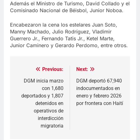
Además el Ministro de Turismo, David Collado y el
Comisinado Nacional de Béisbol, Junior Noboa.
Encabezaron la cena los estelares Juan Soto,
Manny Machado, Julio Rodríguez, Vladimir
Guerrero Jr., Fernando Tatis Jr., Ketel Marte,
Junior Caminero y Gerardo Perdomo, entre otros.
Previous:
Next:
Navegación
de
DGM inicia marzo
DGM deportó 67,940
con 1,680
indocumentados en
entradas
deportados y 1,807
enero y febrero 2026
detenidos en
por frontera con Haití
operativos de
interdicción
migratoria