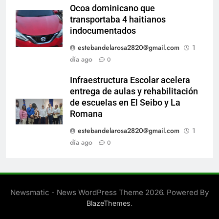
Ocoa dominicano que
transportaba 4 haitianos
indocumentados
estebandelarosa2820@gmail.com
1
día ago
0
Infraestructura Escolar acelera
entrega de aulas y rehabilitación
de escuelas en El Seibo y La
Romana
estebandelarosa2820@gmail.com
1
día ago
0
Newsmatic - News WordPress Theme 2026. Powered By
.
BlazeThemes