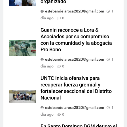
organizado
estebandelarosa2820@gmail.com
1
día ago
0
Guanin reconoce a Lora &
Asociados por su compromiso
con la comunidad y la abogacía
Pro Bono
estebandelarosa2820@gmail.com
1
día ago
0
UNTC inicia ofensiva para
recuperar fuerza gremial y
fortalecer seccional del Distrito
Nacional
estebandelarosa2820@gmail.com
1
día ago
0
En Santo Domingo DGM detuvo el